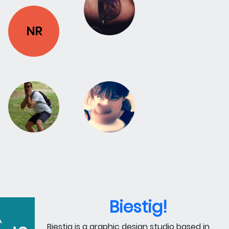
NR
Biestig!
Biestig is a graphic design studio based in