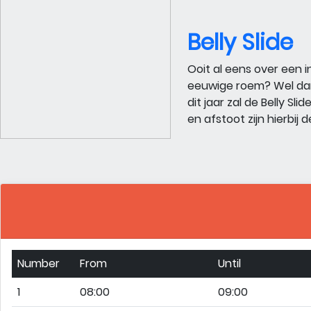
Belly Slide
Ooit al eens over een
eeuwige roem? Wel dan 
dit jaar zal de Belly Sl
en afstoot zijn hierbij d
Number
From
Until
1
08:00
09:00