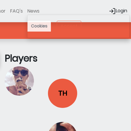
Login
sor
FAQ's
News
Accept
Cookies
Players
TH