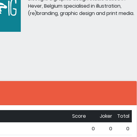
Hever, Belgium specialised in illustration,
(re)branding, graphic design and print media.
Score
Joker
Total
0
0
0