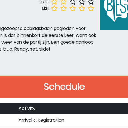
guts
skill
 ingezeepte opblaasbaan gegleden voor
is dat binnenkort de eerste keer, want ook
ide weer van de partij zijn. Een goede aanloop
e truc. Ready, set, slide!
Schedule
Activity
Arrival & Registration