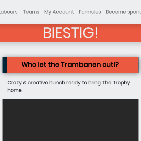
Labours
Teams
My Account
Formules
Become spon
BIESTIG!
Who let the Trambanen out!?
Crazy & creative bunch ready to bring The Trophy
home.