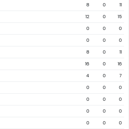
8
0
11
12
0
15
0
0
0
0
0
0
8
0
11
16
0
16
4
0
7
0
0
0
0
0
0
0
0
0
0
0
0